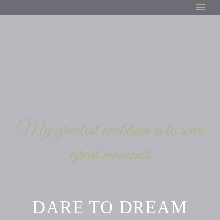
My greatest ambition is to save
great moments
DARE TO DREAM