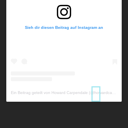
reichlich Herzblut überrascht die Musikalische
Komödie Leipzig ihr Publikum mit dem neuen
Jukebox-Musical „Hello! Again?“ als Hommage an die
Songs von Howard Carpendale und charmante
Sieh dir diesen Beitrag auf Instagram an
Erzählung über die Liebe in all ihren Facetten.
Ein Beitrag geteilt von Howard Carpendale (@howardcarpendale)