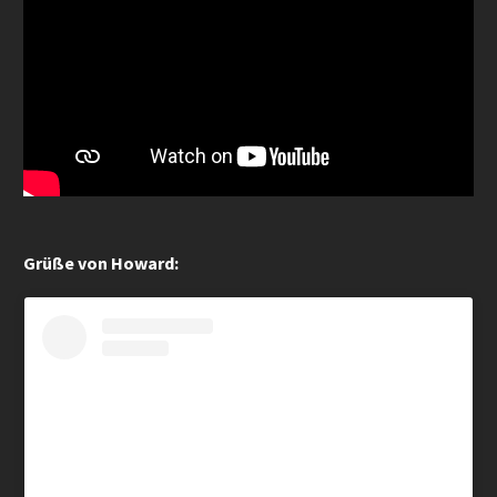
neuen Jukebox-Musical von Thomas Hermanns. Er
ließ die größten Hits von Howard Carpendale in einer
emotionalen Liebesgeschichte aufleben.
MUSICALZENTRALE, 29.12.2024
Das musikalische Team, bestehend aus Thomas
Herrmanns, Marian Lux, Michael Nündel, Jonas
Schoen-Philbert und Markus Syperek, hat die große
Aufgabe gemeistert, die unterschiedlichen Songs von
Grüße von Howard:
Howard Carpendale zu einem stimmigen Gesamtwerk
zusammenzubringen. Mit „Hello! Again?“ … ist eine
Show gelungen, die sich in den nächsten Jahren
vermutlich auf vielen Spielplänen deutschsprachiger
Stadttheater wiederfinden wird.
KULTURFEDER, 5.1.2024
Mit einer Prise Nostalgie, einer Portion Komik und