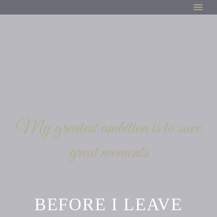
My greatest ambition is to save
great moments
BEFORE I LEAVE