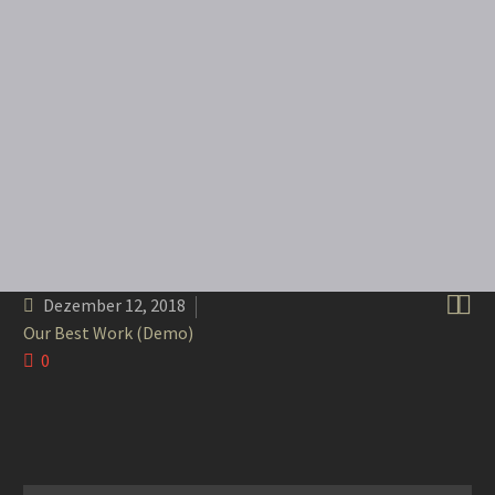


Dezember 12, 2018
Our Best Work (Demo)
0