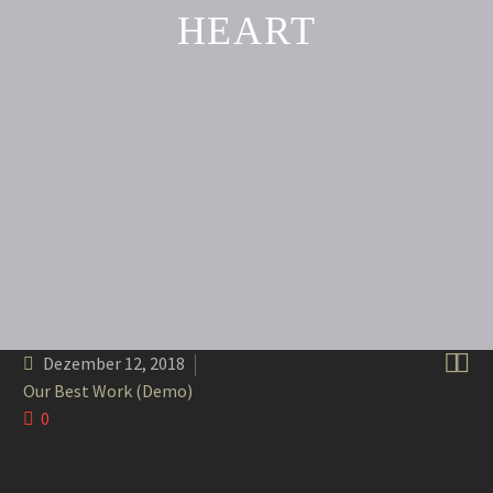
HEART


Dezember 12, 2018
Our Best Work (Demo)
0