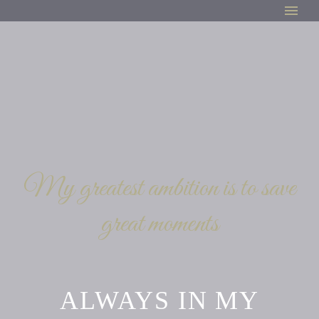
My greatest ambition is to save
great moments
ALWAYS IN MY