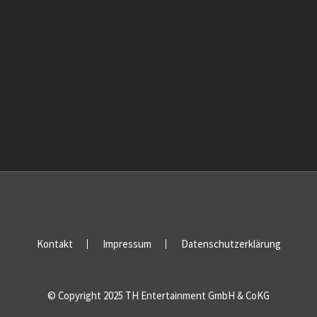
Jahre … lässt das Herz eines jeden (Ex-)Groupies
höher schlagen.
BERLINER TAGESSPIEGEL
Die wirklich witzigen Moderationen machen es dem
Publikum leicht, in die sentimentalen Abgründe
früherer Teenie-Traumwelten abzutauchen und
gleichzeitig über sich selber zu lachen.
Kontakt
Impressum
Datenschutzerklärung
© Copyright 2025 TH Entertainment GmbH & CoKG